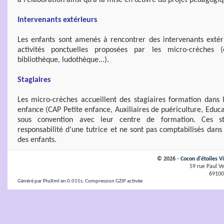
à l’élaboration ainsi qu’à la mise en œuvre du projet pédagogiq
Intervenants extérieurs
Les enfants sont amenés à rencontrer des intervenants extér
activités ponctuelles proposées par les micro-crèches (é
bibliothèque, ludothèque...).
Stagiaires
Les micro-crèches accueillent des stagiaires formation dans 
enfance (CAP Petite enfance, Auxiliaires de puériculture, Educa
sous convention avec leur centre de formation. Ces st
responsabilité d’une tutrice et ne sont pas comptabilisés dans 
des enfants.
© 2026 -
Cocon d'étoiles V
59 rue Paul Ve
69100
Généré par
PluXml
en 0.015s. Compression GZIP activée