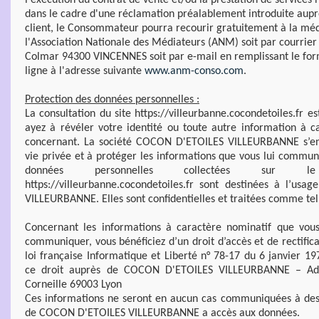
l'exécution du contrat de vente et/ou la prestation de services 
dans le cadre d'une réclamation préalablement introduite aupr
client, le Consommateur pourra recourir gratuitement à la médi
l'Association Nationale des Médiateurs (ANM) soit par courrier
Colmar 94300 VINCENNES soit par e-mail en remplissant le form
ligne à l'adresse suivante
www.anm-conso.com
.
Protection des données personnelles :
La consultation du site https://villeurbanne.cocondetoiles.fr e
ayez à révéler votre identité ou toute autre information à c
concernant. La société COCON D'ETOILES VILLEURBANNE s’en
vie privée et à protéger les informations que vous lui communiq
données personnelles collectées sur l
https://villeurbanne.cocondetoiles.fr sont destinées à l’u
VILLEURBANNE. Elles sont confidentielles et traitées comme tel
Concernant les informations à caractère nominatif que vou
communiquer, vous bénéficiez d’un droit d’accès et de rectifi
loi française Informatique et Liberté n° 78-17 du 6 janvier 1
ce droit auprès de COCON D'ETOILES VILLEURBANNE – Adr
Corneille 69003 Lyon
Ces informations ne seront en aucun cas communiquées à des t
de COCON D'ETOILES VILLEURBANNE a accès aux données.