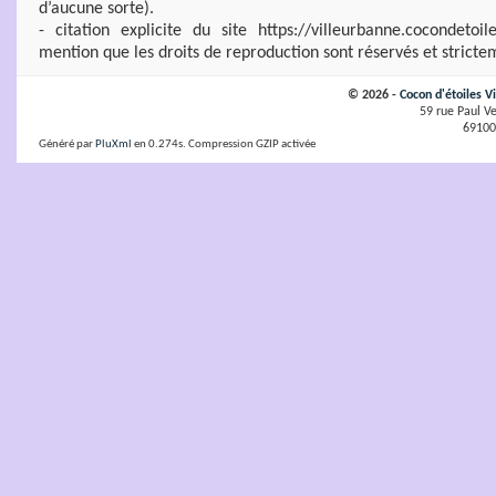
d’aucune sorte).
- citation explicite du site https://villeurbanne.cocondeto
mention que les droits de reproduction sont réservés et stricte
© 2026 -
Cocon d'étoiles V
59 rue Paul Ve
69100
Généré par
PluXml
en 0.274s. Compression GZIP activée